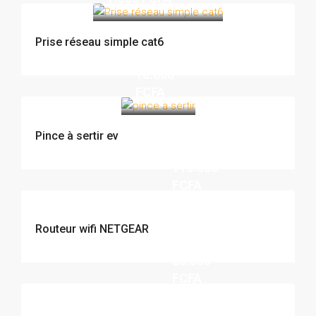
Prise réseau simple cat6
10.000
FCFA
Pince à sertir ev
110.500
FCFA
Routeur wifi NETGEAR
85.000
FCFA