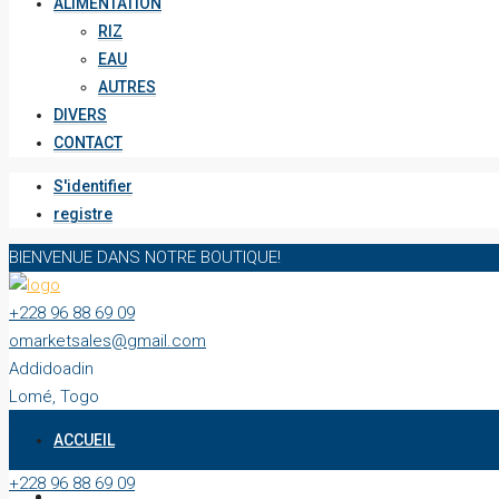
ALIMENTATION
RIZ
EAU
AUTRES
DIVERS
CONTACT
S'identifier
registre
BIENVENUE DANS NOTRE BOUTIQUE!
+228 96 88 69 09
omarketsales@gmail.com
Addidoadin
Lomé, Togo
9h00 à 21h00
ACCUEIL
Lundi à Samedi
+228 96 88 69 09