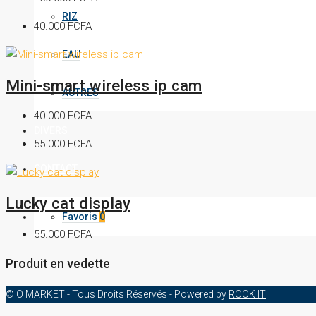
RIZ
40.000 FCFA
EAU
Mini-smart wireless ip cam
AUTRES
40.000 FCFA
DIVERS
55.000 FCFA
CONTACT
Lucky cat display
Favoris
0
55.000 FCFA
Produit en vedette
© O MARKET - Tous Droits Réservés - Powered by
ROOK IT