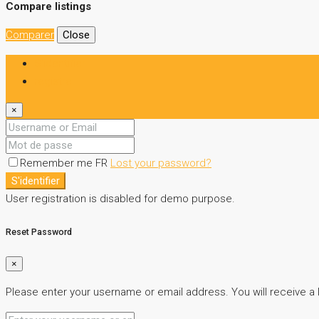
Compare listings
Comparer
Close
S'identifier
registre
×
Remember me FR
Lost your password?
S'identifier
User registration is disabled for demo purpose.
Reset Password
×
Please enter your username or email address. You will receive a 