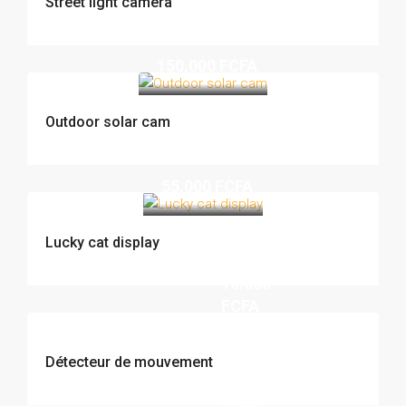
Street light camera
150.000 FCFA
Outdoor solar cam
55.000 FCFA
Lucky cat display
10.000
FCFA
Détecteur de mouvement
6.000